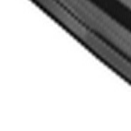
Un problème ? Contactez-nous