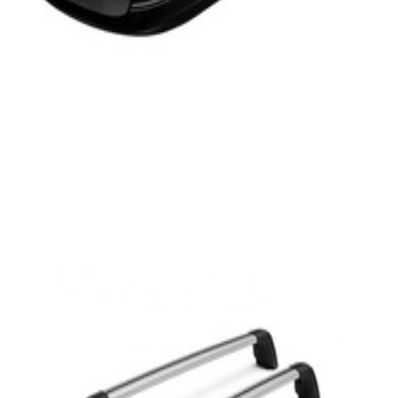
Best-seller
En commande
A0008400600
590L Coffre de Toit Noir Mercedes XL +
Barres de toit OFFERTES
1 224,31 €