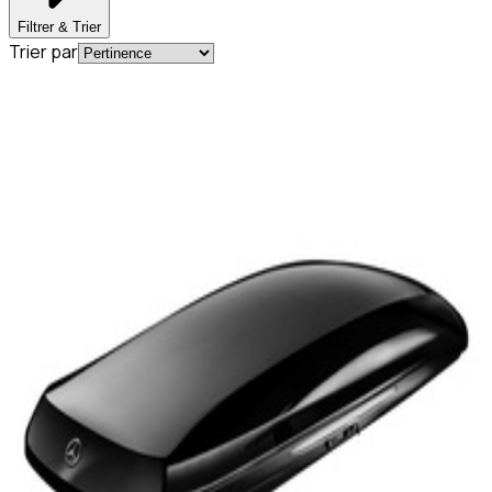
Filtrer & Trier
Trier par
En commande
A0008400600
590L Coffre de Toit Noir Mercedes-Benz XL
1 224,31 €