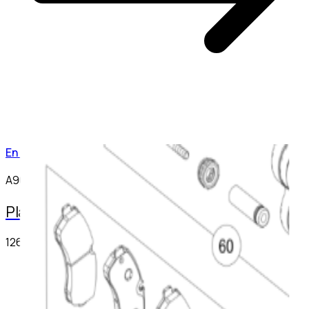
En commande
A9074203302
Plaquette de frein AV SPRINTER 907
126,53 €