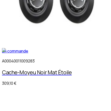
En commande
A00040011009283
Cache-Moyeu Noir Mat Étoile
309,10 €