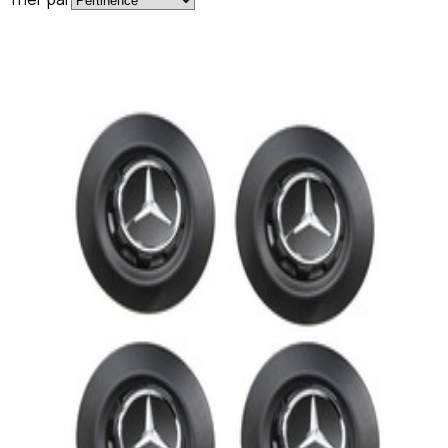
En commande
A00040011009283
Lot 4 Cache-Moyeu Noir Mat 9283 Mercedes
AMG G 63
1 199,95 €