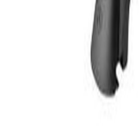
Un problème ? Contactez-nous