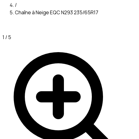
/
Chaîne à Neige EQC N293 235/65R17​
1
/
5