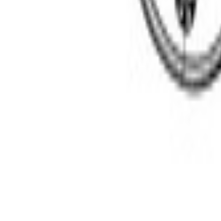
Un problème ? Contactez-nous