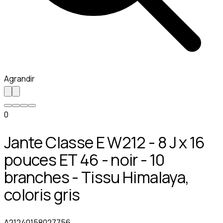
Agrandir
0
Jante Classe E W212 - 8 J x 16
pouces ET 46 - noir - 10
branches - Tissu Himalaya,
coloris gris
A21240158027756