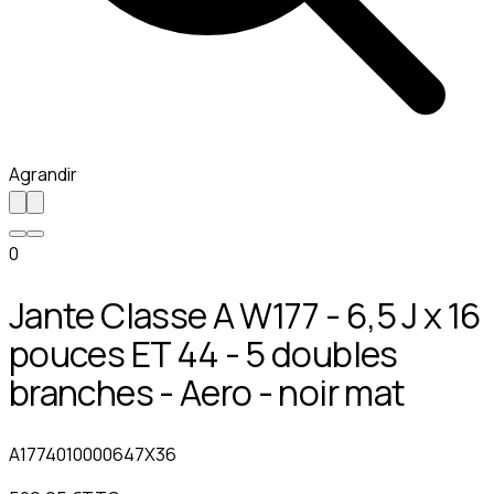
Agrandir
0
Jante Classe A W177 - 6,5 J x 16
pouces ET 44 - 5 doubles
branches - Aero - noir mat
A1774010000647X36