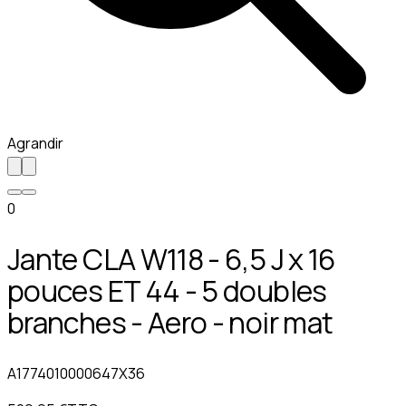
Agrandir
0
Jante CLA W118 - 6,5 J x 16
pouces ET 44 - 5 doubles
branches - Aero - noir mat
A1774010000647X36