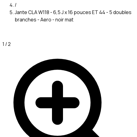
/
Jante CLA W118 - 6,5 J x 16 pouces ET 44 - 5 doubles
branches - Aero - noir mat
1
/
2