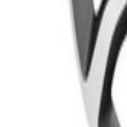
Un problème ? Contactez-nous