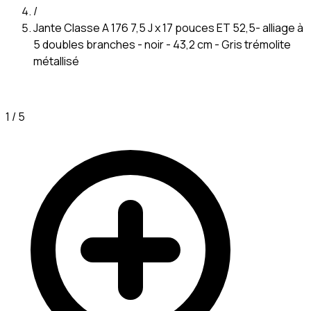
/
Jante Classe A 176 7,5 J x 17 pouces ET 52,5- alliage à
5 doubles branches - noir - 43,2 cm - Gris trémolite
métallisé
1
/
5