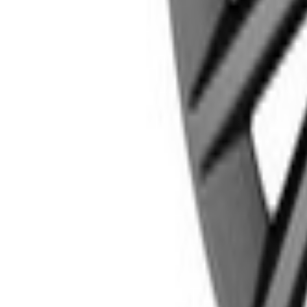
Un problème ? Contactez-nous