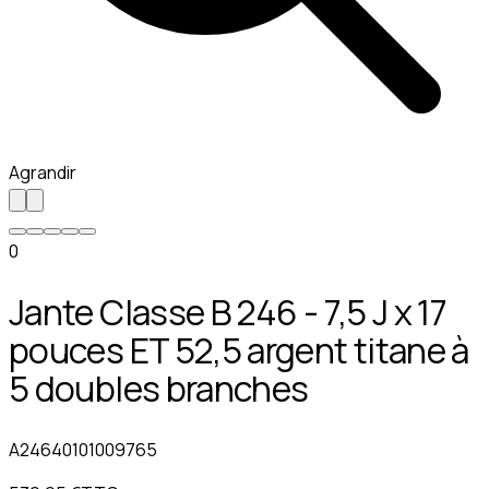
Agrandir
0
Jante Classe B 246 - 7,5 J x 17
pouces ET 52,5 argent titane à
5 doubles branches
A24640101009765