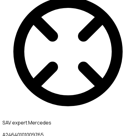
SAV expert Mercedes
A24640101009765