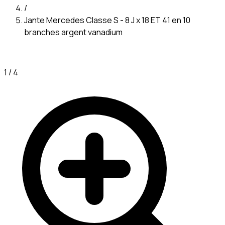
/
Jante Mercedes Classe S - 8 J x 18 ET 41 en 10
branches argent vanadium
1
/
4