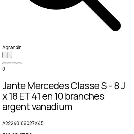
Agrandir
0
Jante Mercedes Classe S - 8 J
x 18 ET 41 en 10 branches
argent vanadium
A22240109027X45