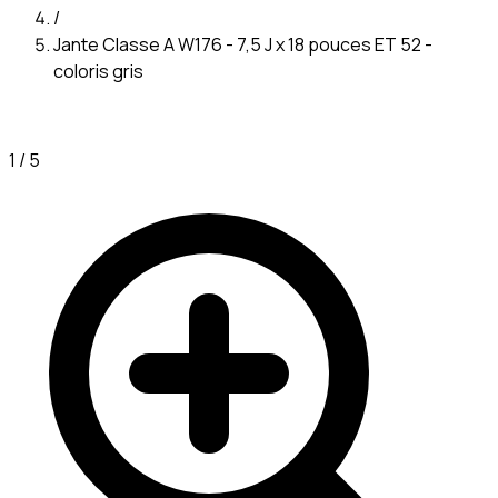
/
Jante Classe A W176 - 7,5 J x 18 pouces ET 52 -
coloris gris
1
/
5