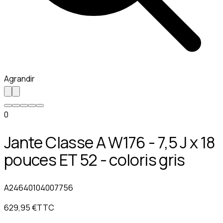
Agrandir
0
Jante Classe A W176 - 7,5 J x 18
pouces ET 52 - coloris gris
A24640104007756
629,95 €
TTC