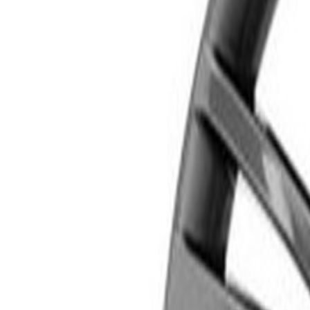
Livraison calculée selon poids et destination