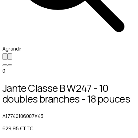
Agrandir
0
Jante Classe B W247 - 10
doubles branches - 18 pouces
A17740106007X43
629,95 €
TTC