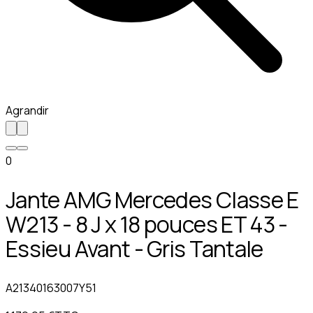
Agrandir
0
Jante AMG Mercedes Classe E
W213 - 8 J x 18 pouces ET 43 -
Essieu Avant - Gris Tantale
A21340163007Y51