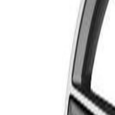
Livraison calculée selon poids et destination