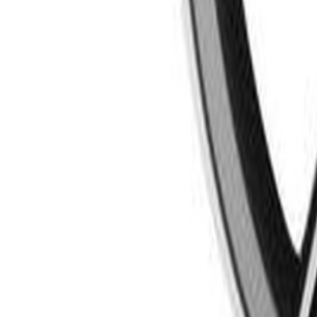
Un problème ? Contactez-nous