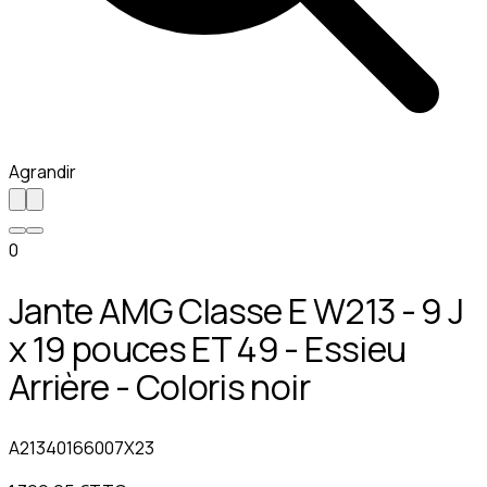
Agrandir
0
Jante AMG Classe E W213 - 9 J
x 19 pouces ET 49 - Essieu
Arrière - Coloris noir
A21340166007X23