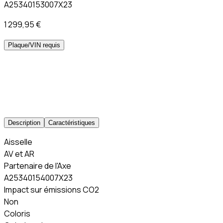
A25340153007X23
1 299,95 €
Plaque/VIN requis
Description
Caractéristiques
Aisselle
AV et AR
Partenaire de l'Axe
A25340154007X23
Impact sur émissions CO2
Non
Coloris