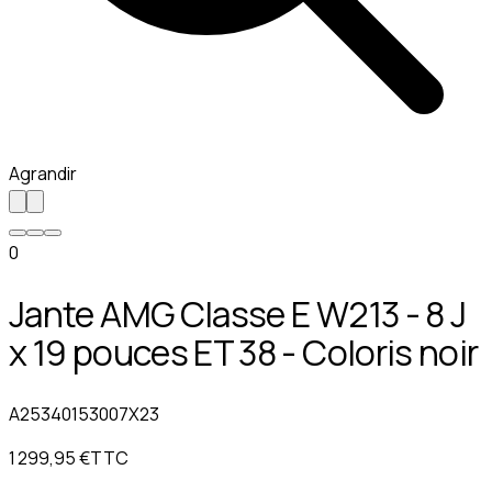
Agrandir
0
Jante AMG Classe E W213 - 8 J
x 19 pouces ET 38 - Coloris noir
A25340153007X23
1 299,95 €
TTC