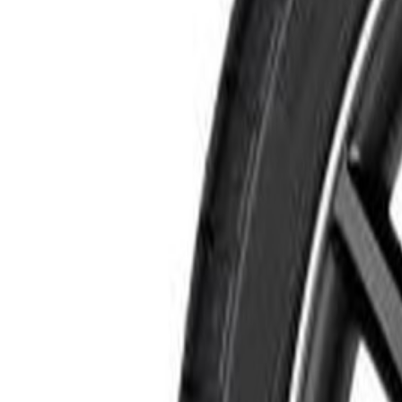
Livraison calculée selon poids et destination