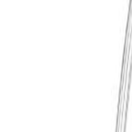
Livraison calculée selon poids et destination