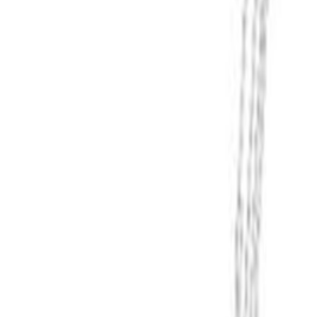
Un problème ? Contactez-nous