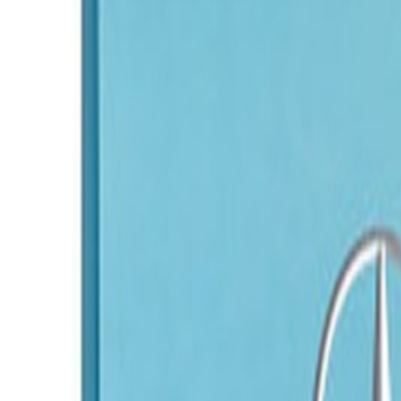
Livraison calculée selon poids et destination