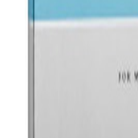
Un problème ? Contactez-nous