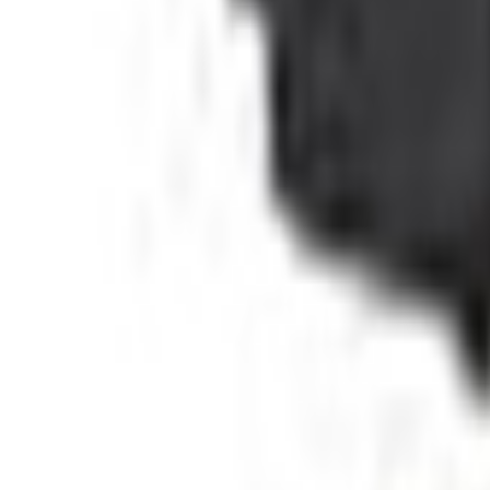
Un problème ? Contactez-nous