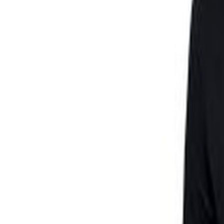
Livraison calculée selon poids et destination