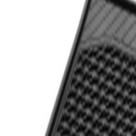
Livraison calculée selon poids et destination