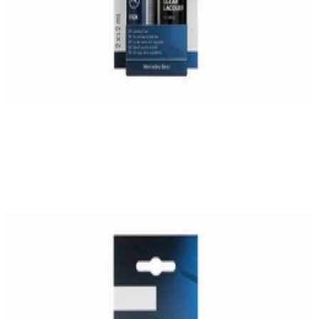
Best-seller
En commande
A0009862350115842
Stylo Retouche Peinture 842-5842 Bleu
Sodalite
31,27 €