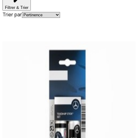
Filtrer & Trier
Trier par
En commande
A0009862850095904
Stylo Retouche Peinture 5904 BLEU FONCE
39,95 €