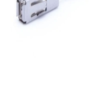
Best-seller
En stock
A2115450328
Prise Fiche Feu Arrière Gauche ou Droit