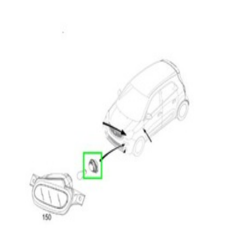
A453826050064
Douille Clignotant smart forfour 45kW
19,95 €