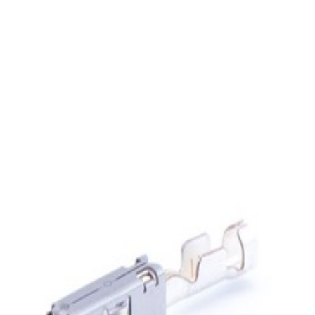
En stock
A0135457626
Douille de Contact Classe C W204
3,40 €