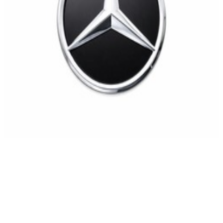
En stock
A0008880500