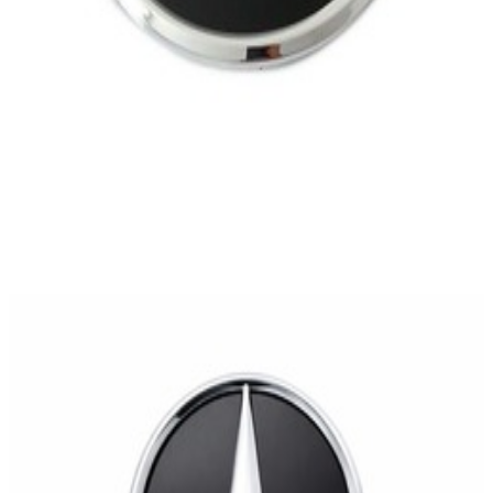
En commande
A2068800604
Étoile Calandre Classe C W206
236,66 €