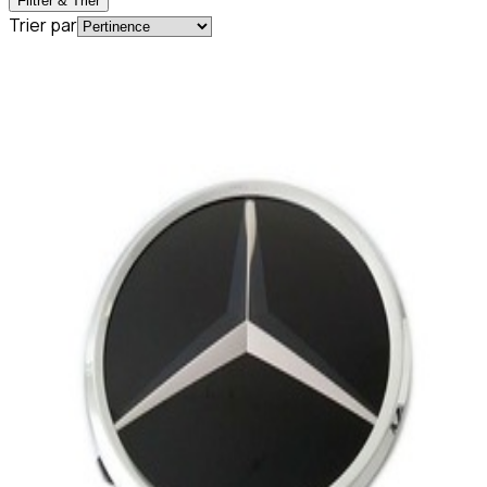
Filtrer & Trier
Trier par
En stock
A0008880111
Étoile Calandre Mercedes-AMG GT W190
284,38 €