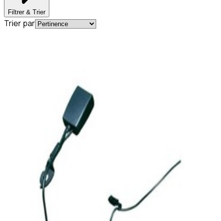
Filtrer & Trier
Trier par
En commande
A2058608801
Boucle Ceinture Siège Avant
Conducteur/Passager Classe C W205
94,81 €