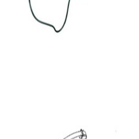
En commande
A639860408564
Ceinture Sécurité Arrière Viano W639
Mercedes-Benz
439,95 €