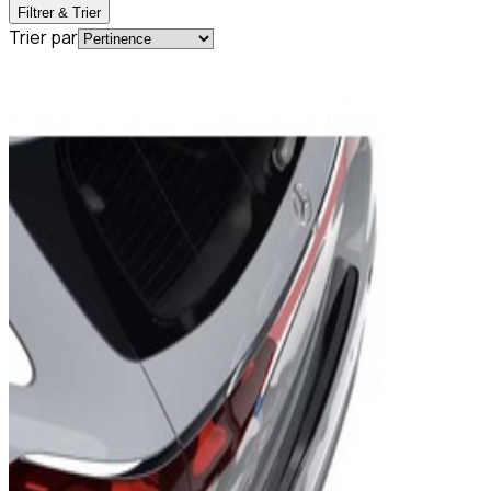
Filtrer & Trier
Trier par
En commande
A2146933000
Protection du seuil de chargement chromée
Classe E W214 Mercedes-Benz
279,95 €