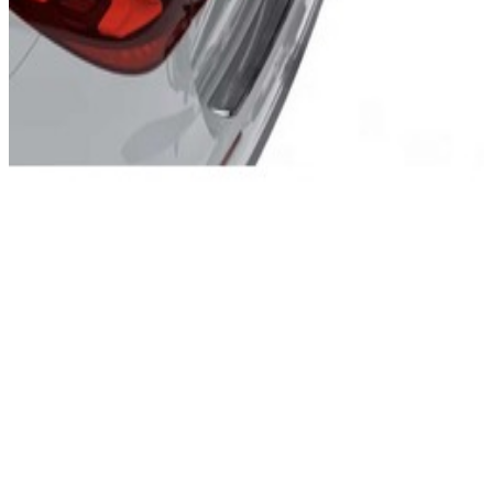
En commande
D760066
Seuil de Coffre INOX Brossé pour Gamme
VITO Mercedes-Benz
169,95 €