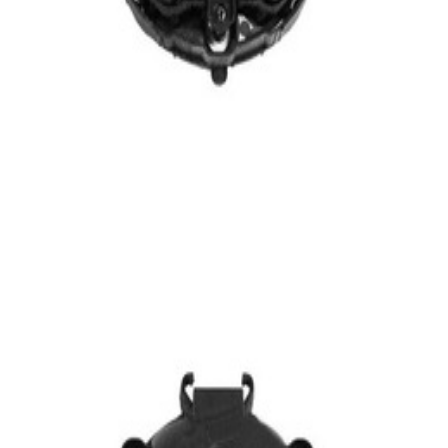
En commande
A2468200642
Moteur Mirroir Rétroviseur CLA W117
Mercedes-Benz
89,95 €