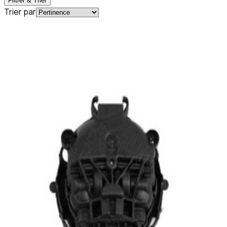
Filtrer & Trier
Trier par
En commande
A2038202442
Moteur Mirroir Rétroviseur ML W164
Mercedes-Benz
129,95 €