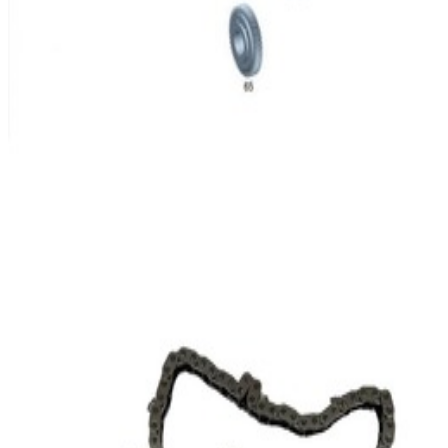
En commande
A000993350264
Chaîne de Distribution Classe C W204
Mercedes-Benz
426,58 €