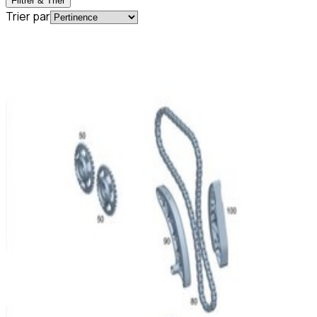
Filtrer & Trier
Trier par
En commande
A000993350264
Kit Distribution Classe C W204 Mercedes-
Benz
426,58 €