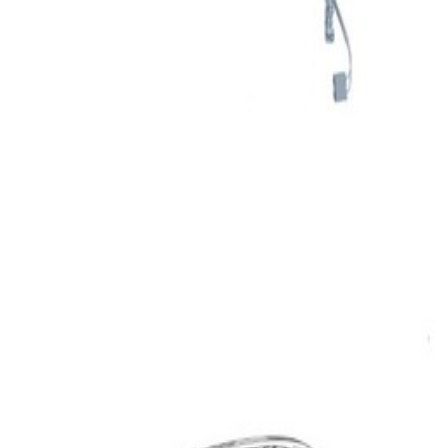
En commande
A2058100605
Encadrement Rétroviseur Droit Passager
Classe C W205 Mercedes-Benz
659,95 €