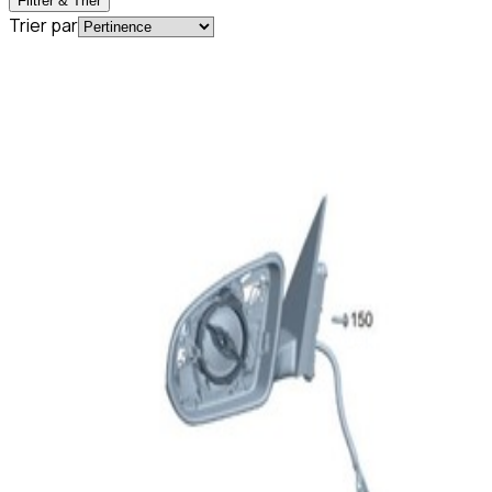
Filtrer & Trier
Trier par
En commande
A2478102810+N000000004584
Encadrement Rétroviseur Droit Passager
GLA W247 Mercedes-Benz
469,95 €