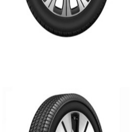
En commande
Q44030191026E/1027E
Pack 4 Roues complètes HIVER 19 Pouces
EQC W293
3 430,40 €