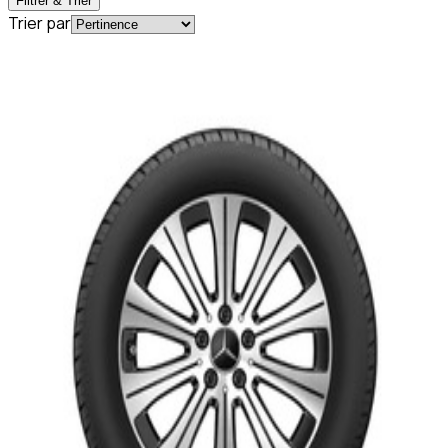
Filtrer & Trier
Trier par
En commande
Q44056171016E
Pack 4 Roues complètes HIVER 18 Pouces
EQA & EQB W243
2 899,95 €