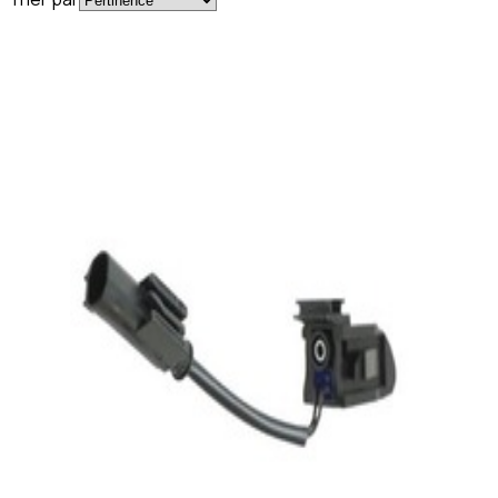
En commande
A2308600347
Buses de Gicleur Classe E W211 Mercedes-
Benz
69,95 €