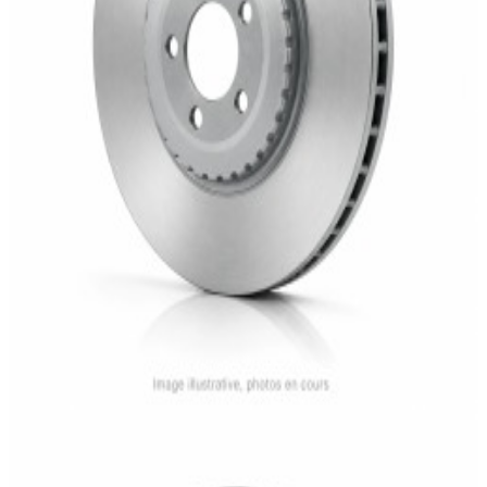
En stock
A910423020007