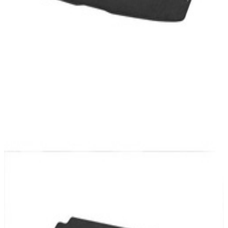
En commande
A2436803202
Tapis de coffre réversible velours
caoutchouc EQB W243 Mercedes-Benz
120,18 €