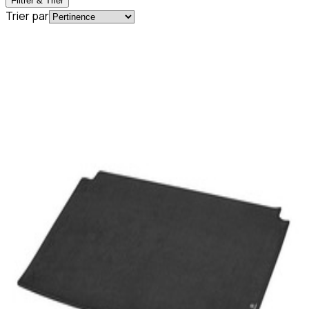
Filtrer & Trier
Trier par
En commande
A1746806301
Tapis de Coffre Réversible Velours
Caoutchouc CLA Coupé W174
129,95 €