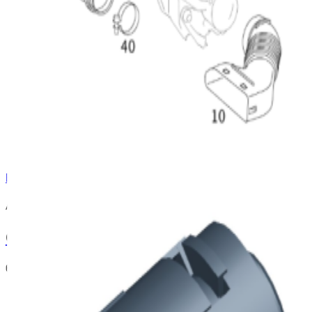
En commande
A2118300272
Capteur température habitacle C204
69,03 €