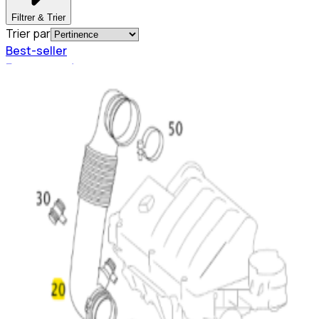
Filtrer & Trier
Trier par
Best-seller
En commande
A6400900929
Flexible d’admission d’air
82,69 €