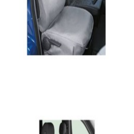
En commande
A9079703500
Housse de protection Siège individuel Avant
Droit Passager Sprinter W907
197,10 €