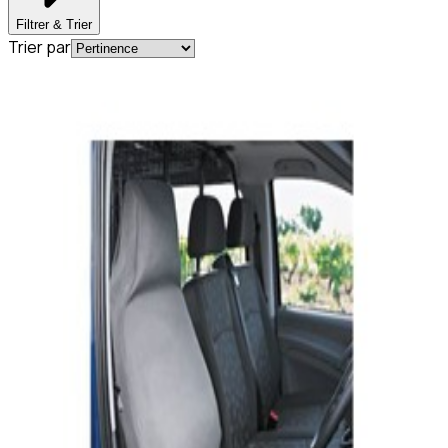
Filtrer & Trier
Trier par
Best-seller
En commande
B66560598
Housse Protection Siège individuel Avant
Viano Vito eVito
94,95 €