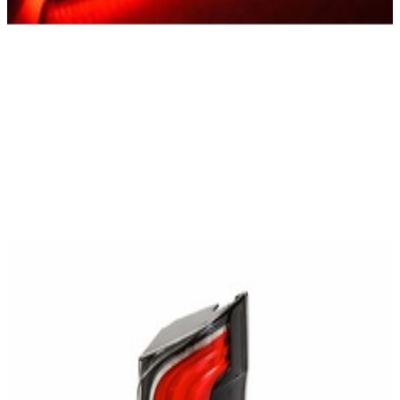
En commande
A4478204302
Feu Arrière LED Droit coté Passager Vito
W447
409,36 €