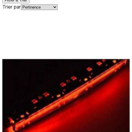
Filtrer & Trier
Trier par
En commande
A2038200156
3ème feu stop classe C W203
241,89 €