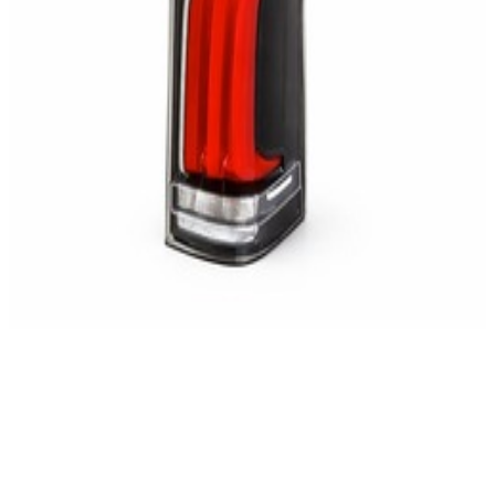
En commande
A4478204202