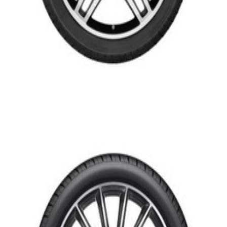
En commande
A16740135007X23
Jante AMG Mercedes 21 pouces - GLE W167 -
Essieu Arrière - 11 J x 21 ET 49 - noir, Finition
brillante
1 799,95 €