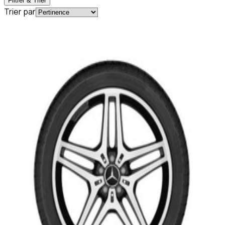
Filtrer & Trier
Trier par
En commande
A16640137007X23
Jante AMG Mercedes 21 pouces - GLE W167 -
9 J x 21 ET 53,5 - Coloris noir, Finition brillante
1 699,95 €