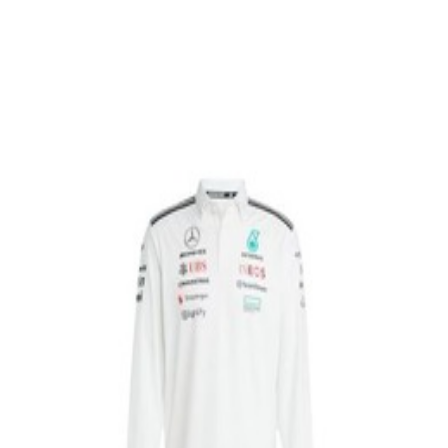
En commande
B67998183
Polo Blanc Adidas Manches Longues Écurie
Mercedes-AMG F1
151,44 €