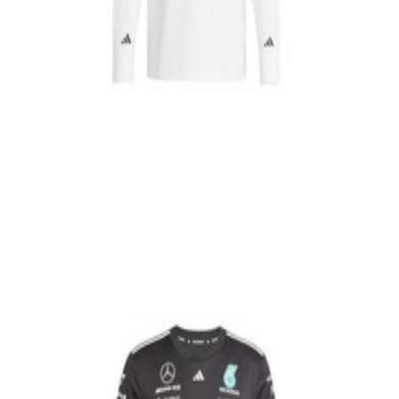
En commande
B67998151
T-shirt Noir Adidas pilote F1 MERCEDES-AMG
PETRONAS saison 2025
69,99 €