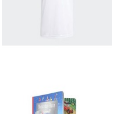
En stock
B66959925
Livre d'objets cachés Mercedes-Benz
24,11 €