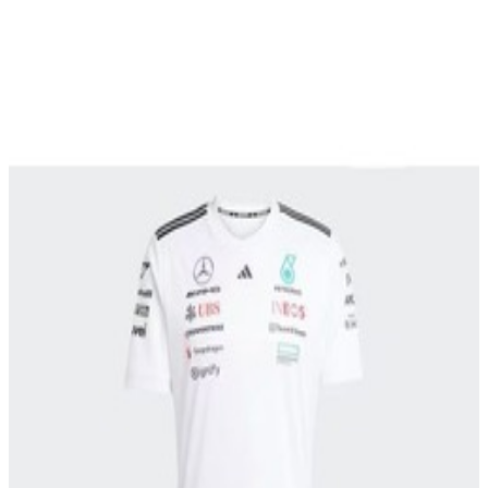
En commande
B67998296
T-shirt Blanc Adidas pilote F1 MERCEDES-
AMG PETRONAS saison 2025
69,99 €