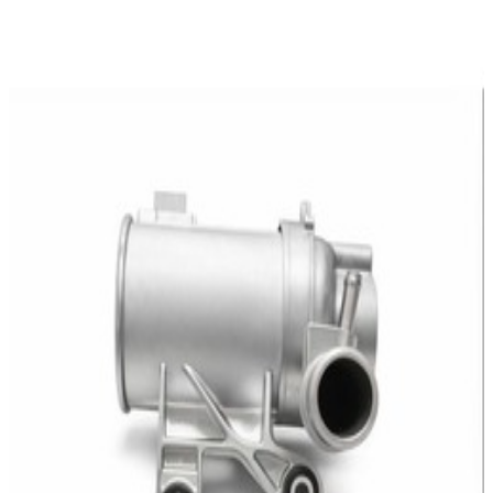
En commande
A2742004800
Pompe Liquide Refroidissement Mercedes-
Benz
459,95 €