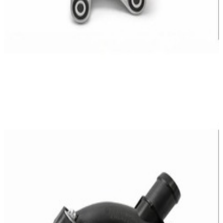
En commande
A2742000256
Raccord Entrée Eau Mercedes-Benz
25,95 €