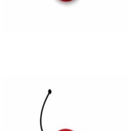
En stock
A2114700905
Bouchon Rouge Réservoir Diesel Classe C
W203
43,00 €