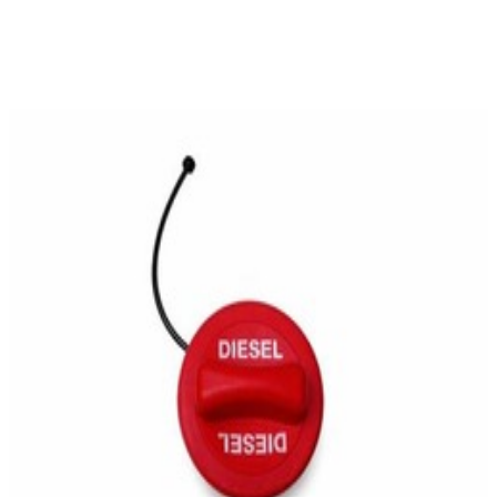
En stock
A2114700905
Bouchon Rouge Réservoir Diesel CLK W209
43,00 €