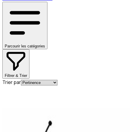
Parcourir les catégories
Filtrer & Trier
Trier par
En stock
A2114700905
Bouchon Rouge Réservoir Diesel Classe E
W211