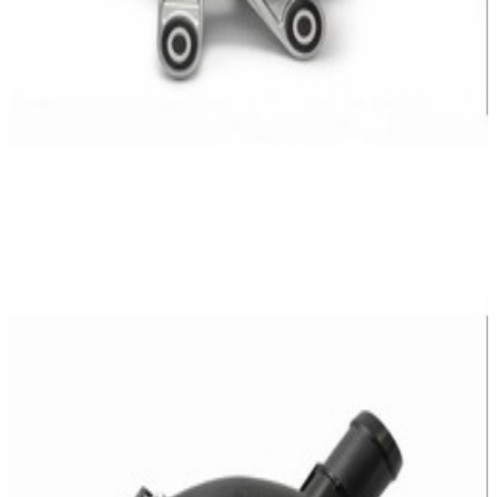
En commande
A2742000256
Raccord Entrée Eau Mercedes-Benz
25,95 €