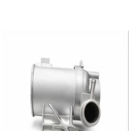
En commande
A2742004800
Pompe Liquide Refroidissement Mercedes-
Benz
459,95 €