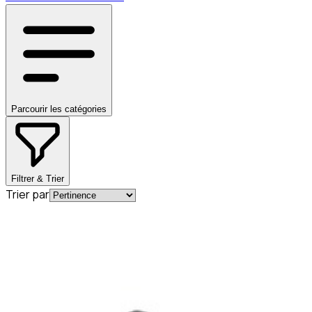
Parcourir les catégories
Filtrer & Trier
Trier par
En commande
A0004920581
Bague d'étanchéité pour tube
d'échappement Mercedes-Benz