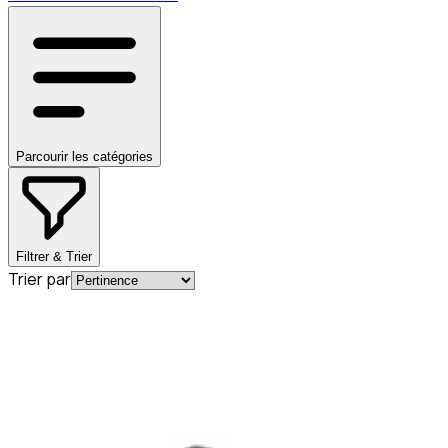
Parcourir les catégories
Filtrer & Trier
Trier par
En commande
A0004920581
Bague d'étanchéité pour tube
d'échappement Mercedes-Benz