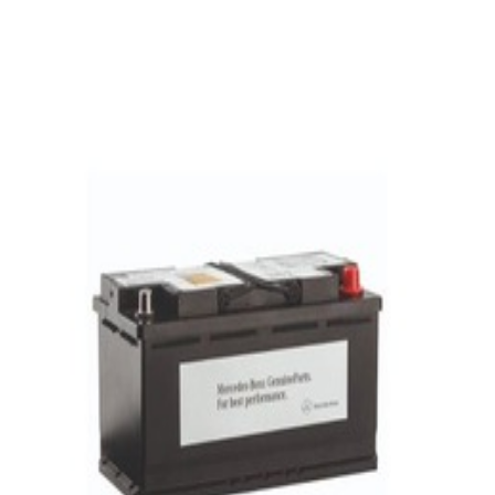
En stock
A001982820826
Batterie Sprinter W906 12V/95AH
449,29 €