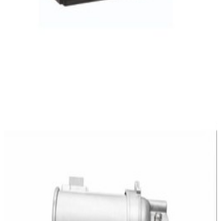
En commande
A2742004800
Pompe Liquide Refroidissement Mercedes-
Benz
459,95 €